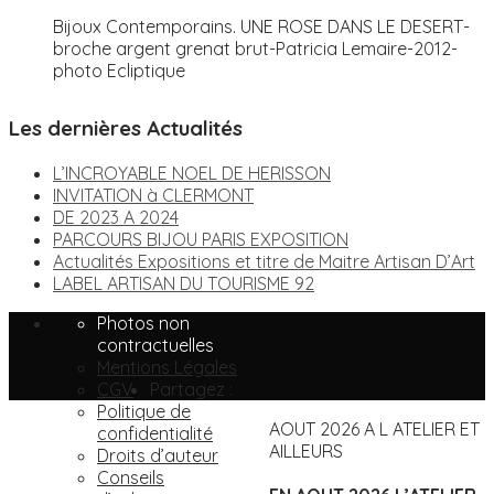
Bijoux Contemporains. UNE ROSE DANS LE DESERT-
broche argent grenat brut-Patricia Lemaire-2012-
photo Ecliptique
Les dernières Actualités
L’INCROYABLE NOEL DE HERISSON
INVITATION à CLERMONT
DE 2023 A 2024
PARCOURS BIJOU PARIS EXPOSITION
Actualités Expositions et titre de Maitre Artisan D’Art
LABEL ARTISAN DU TOURISME 92
Photos non
contractuelles
Mentions Légales
CGV
Partagez :
Politique de
AOUT 2026 A L ATELIER ET
confidentialité
AILLEURS
Droits d’auteur
Conseils